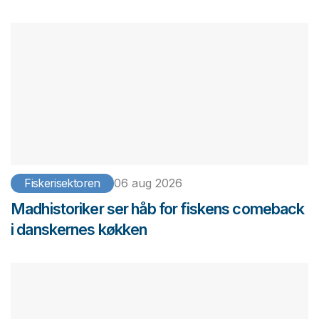
Fiskerisektoren
06 aug 2026
Madhistoriker ser håb for fiskens comeback
i danskernes køkken