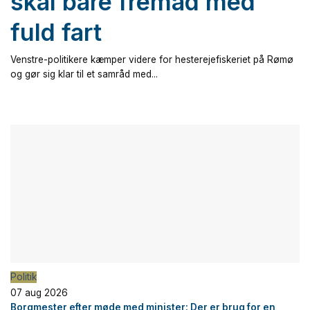
skal bare fremad med
fuld fart
Venstre-politikere kæmper videre for hesterejefiskeriet på Rømø
og gør sig klar til et samråd med...
Politik
07 aug 2026
Borgmester efter møde med minister: Der er brug for en