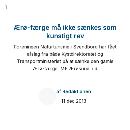
Fortsæt
til
indhold
Ærø-færge må ikke sænkes som
kunstigt rev
Foreningen Naturturisme i Svendborg har fået
afslag fra både Kystdirektoratet og
Transportministeriet på at sænke den gamle
Ærø-færge, MF Ærøsund, i d
af
Redaktionen
11 dec 2013