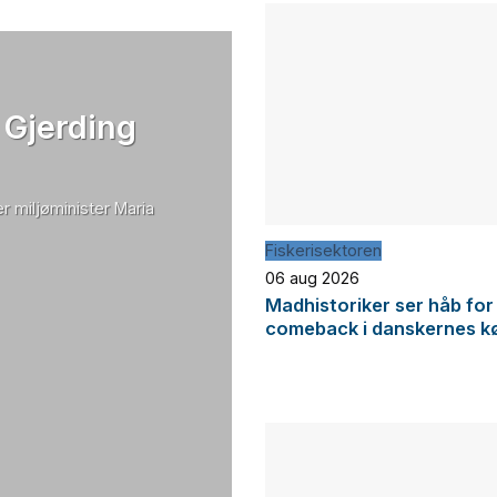
 Gjerding
r miljøminister Maria
Fiskerisektoren
06 aug 2026
Madhistoriker ser håb for
comeback i danskernes k