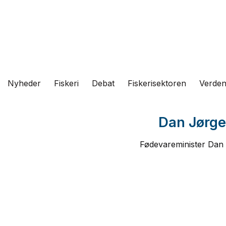
Fortsæt
til
indhold
Nyheder
Fiskeri
Debat
Fiskerisektoren
Verde
Dan Jørge
Fødevareminister Dan 