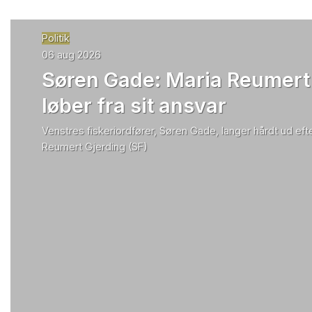
Politik
06 aug 2026
Søren Gade: Maria Reumert
løber fra sit ansvar
Venstres fiskeriordfører, Søren Gade, langer hårdt ud efte
Reumert Gjerding (SF)