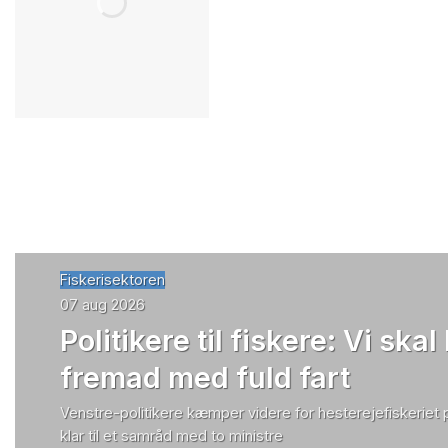
Fiskerisektoren
07 aug 2026
Politikere til fiskere: Vi skal
fremad med fuld fart
Venstre-politikere kæmper videre for hesterejefiskeriet
klar til et samråd med to ministre