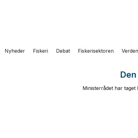
Fortsæt
til
indhold
Nyheder
Fiskeri
Debat
Fiskerisektoren
Verde
Den 
Ministerrådet har taget