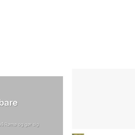
 bare
 på Rømø og gør sig