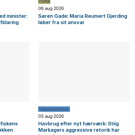
Politik
06 aug 2026
d minister:
Søren Gade: Maria Reumert Gjerding
afklaring
løber fra sit ansvar
Fiskerisektoren
05 aug 2026
 fiskens
Havbrug efter nyt hærværk: Stiig
økken
Markagers aggressive retorik har