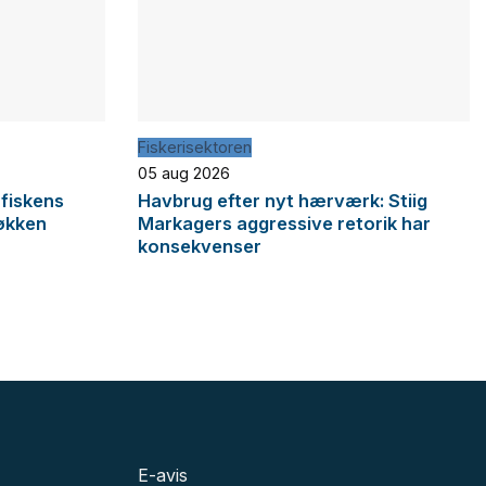
Fiskerisektoren
05 aug 2026
 fiskens
Havbrug efter nyt hærværk: Stiig
økken
Markagers aggressive retorik har
konsekvenser
E-avis