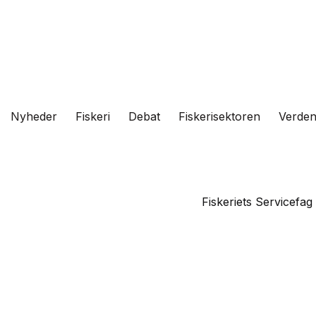
Fortsæt
til
indhold
Nyheder
Fiskeri
Debat
Fiskerisektoren
Verde
Fiskeriets Servicefag