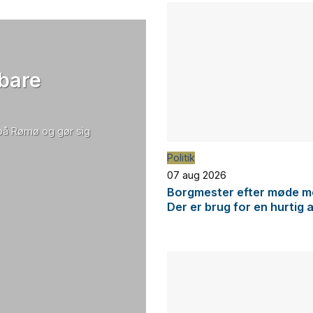
 bare
 på Rømø og gør sig
Politik
07 aug 2026
Borgmester efter møde me
Der er brug for en hurtig 