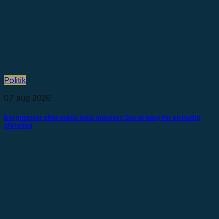
Politik
07 aug 2026
Borgmester efter møde med minister: Der er brug for en hurtig
afklaring