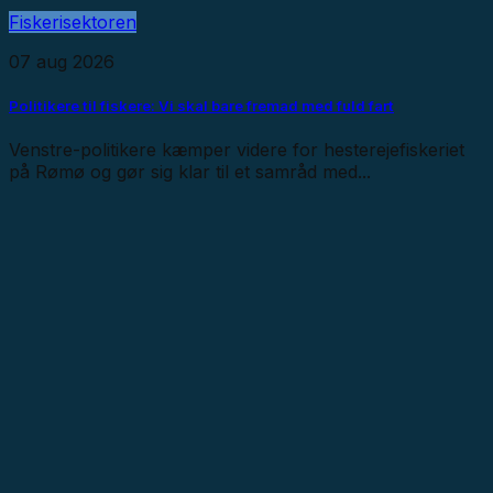
Fiskerisektoren
07 aug 2026
Politikere til fiskere: Vi skal bare fremad med fuld fart
Venstre-politikere kæmper videre for hesterejefiskeriet
på Rømø og gør sig klar til et samråd med...