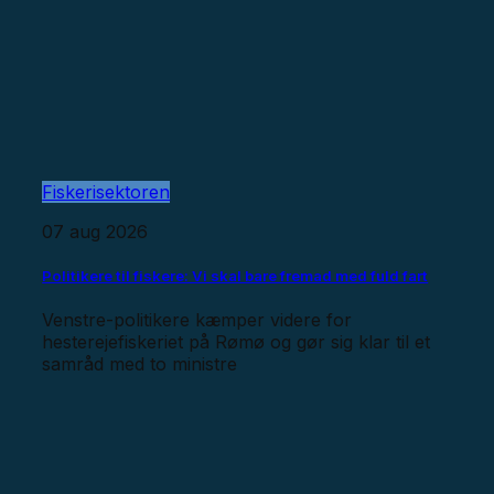
Fiskerisektoren
07 aug 2026
Politikere til fiskere: Vi skal bare fremad med fuld fart
Venstre-politikere kæmper videre for
hesterejefiskeriet på Rømø og gør sig klar til et
samråd med to ministre