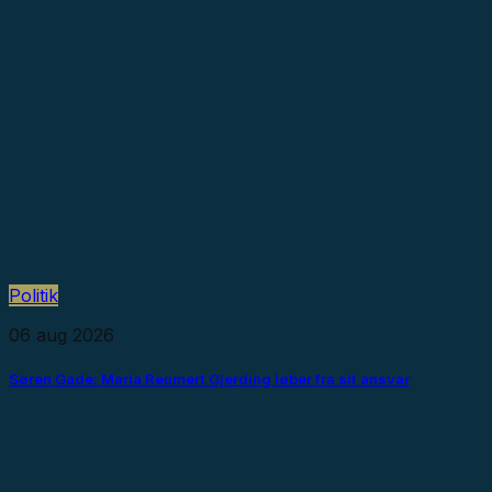
Politik
06 aug 2026
Søren Gade: Maria Reumert Gjerding løber fra sit ansvar