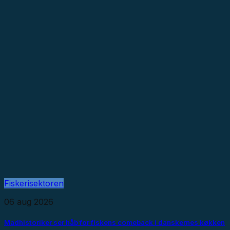
Fiskerisektoren
06 aug 2026
Madhistoriker ser håb for fiskens comeback i danskernes køkken