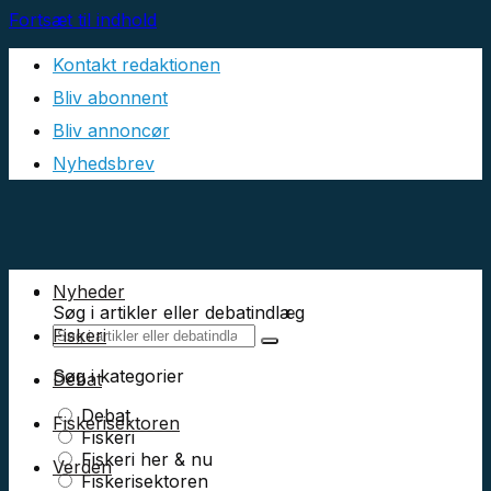
Fortsæt til indhold
Kontakt redaktionen
Bliv abonnent
Bliv annoncør
Nyhedsbrev
Nyheder
Søg i artikler eller debatindlæg
Fiskeri
Søg i kategorier
Debat
Debat
Fiskerisektoren
Fiskeri
Fiskeri her & nu
Verden
Fiskerisektoren