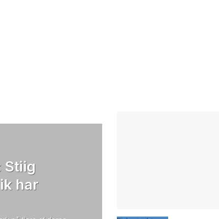
 Stiig
ik har