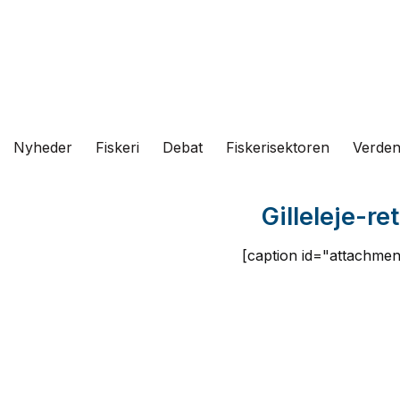
Fortsæt
til
indhold
Nyheder
Fiskeri
Debat
Fiskerisektoren
Verde
Gilleleje-r
[caption id="attachment