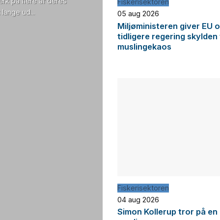
rk på flere af deres
Fiskerisektoren
lange ud...
05 aug 2026
Miljøministeren giver EU 
tidligere regering skylden
muslingekaos
Fiskerisektoren
04 aug 2026
Simon Kollerup tror på en 