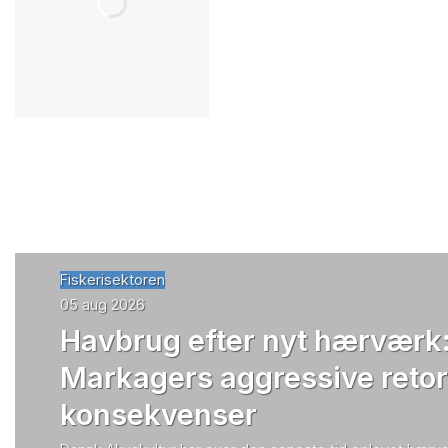
Fiskerisektoren
05 aug 2026
Havbrug efter nyt hærværk:
Markagers aggressive retor
konsekvenser