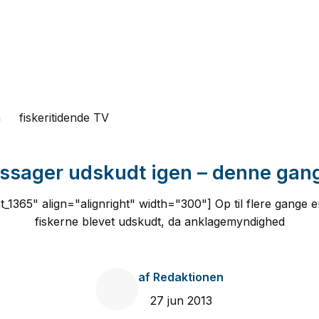
n
fiskeritidende TV
etssager udskudt igen – denne ga
_1365" align="alignright" width="300"] Op til flere gange e
fiskerne blevet udskudt, da anklagemyndighed
af
Redaktionen
27 jun 2013