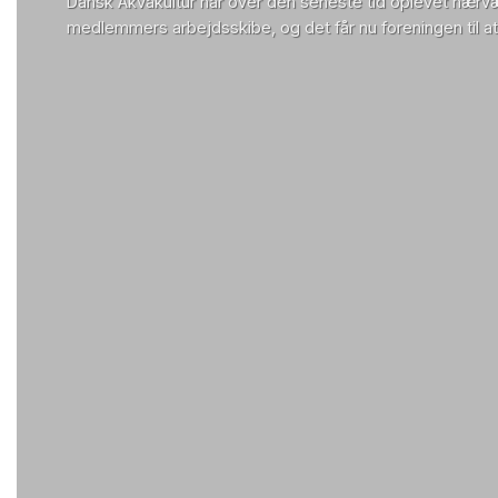
Dansk Akvakultur har over den seneste tid oplevet hærvæ
medlemmers arbejdsskibe, og det får nu foreningen til at 