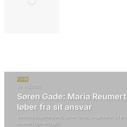
Politik
06 aug 2026
Søren Gade: Maria Reumert
løber fra sit ansvar
Venstres fiskeriordfører, Søren Gade, langer hårdt ud efte
Reumert Gjerding (SF)