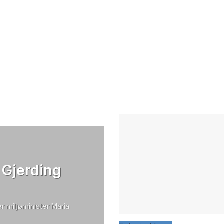
 Gjerding
r miljøminister Maria