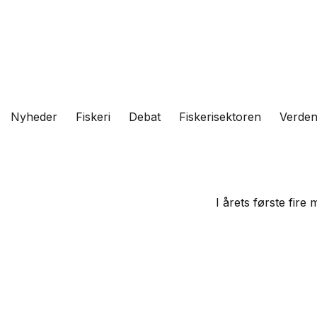
Fortsæt
til
indhold
Nyheder
Fiskeri
Debat
Fiskerisektoren
Verde
I årets første fir