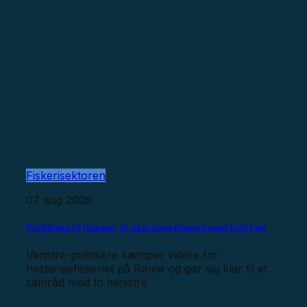
Fiskerisektoren
07 aug 2026
Politikere til fiskere: Vi skal bare fremad med fuld fart
Venstre-politikere kæmper videre for
hesterejefiskeriet på Rømø og gør sig klar til et
samråd med to ministre