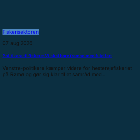
Fiskerisektoren
07 aug 2026
Politikere til fiskere: Vi skal bare fremad med fuld fart
Venstre-politikere kæmper videre for hesterejefiskeriet
på Rømø og gør sig klar til et samråd med...