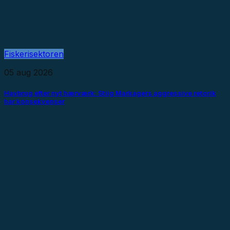
Fiskerisektoren
05 aug 2026
Havbrug efter nyt hærværk: Stiig Markagers aggressive retorik
har konsekvenser