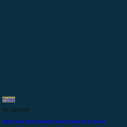
Politik
06 aug 2026
Søren Gade: Maria Reumert Gjerding løber fra sit ansvar