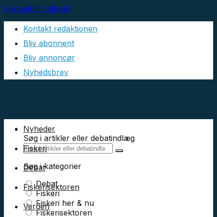
Fortsæt til indhold
Kontakt redaktionen
Bliv abonnent
Bliv annoncør
Nyhedsbrev
Nyheder
Søg i artikler eller debatindlæg
Fiskeri
Søg i kategorier
Debat
Debat
Fiskerisektoren
Fiskeri
Fiskeri her & nu
Verden
Fiskerisektoren