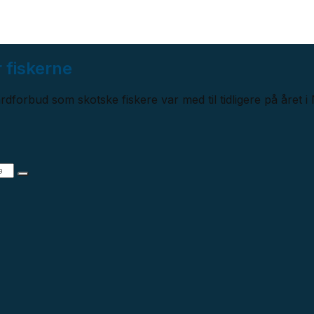
 fiskerne
rdforbud som skotske fiskere var med til tidligere på året i