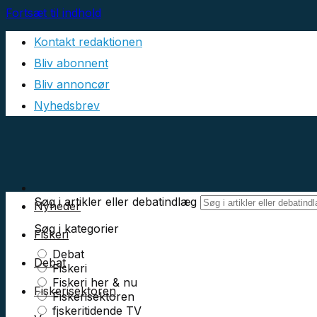
Fortsæt til indhold
Kontakt redaktionen
Bliv abonnent
Bliv annoncør
Nyhedsbrev
Søg i artikler eller debatindlæg
Nyheder
Søg i kategorier
Fiskeri
Debat
Debat
Fiskeri
Fiskeri her & nu
Fiskerisektoren
Fiskerisektoren
fiskeritidende TV