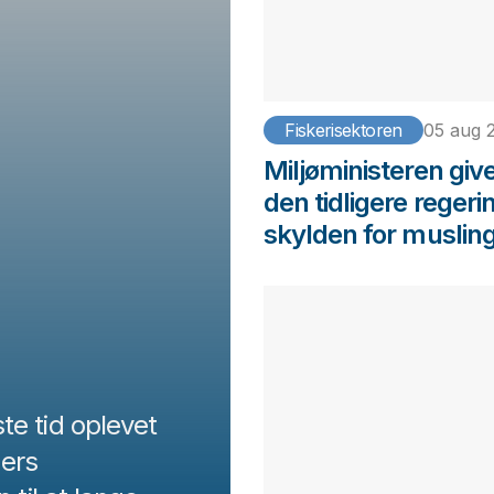
Fiskerisektoren
05 aug 
Miljøministeren giv
den tidligere regeri
skylden for muslin
te tid oplevet
ers