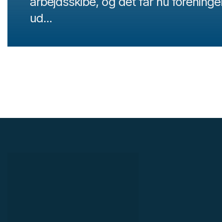
arbejdsskibe, og det får nu foreningen
ud...