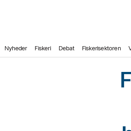
Fortsæt
til
indhold
Nyheder
Fiskeri
Debat
Fiskerisektoren
F