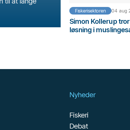
 til at lange
Fiskerisektoren
04 aug 
Simon Kollerup tror
løsning i muslinges
Nyheder
Fiskeri
Debat