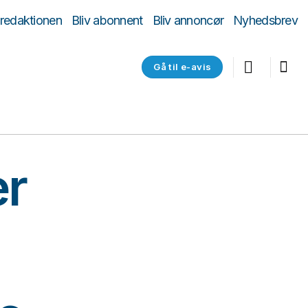
 redaktionen
Bliv abonnent
Bliv annoncør
Nyhedsbrev
Gå til e-avis
er