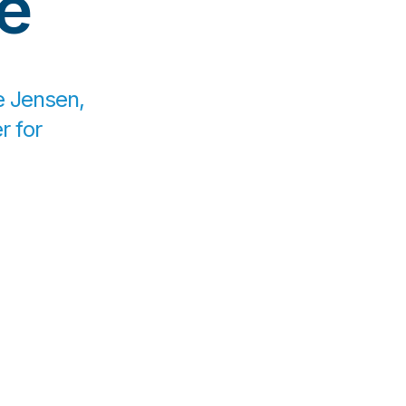
e
e Jensen,
r for