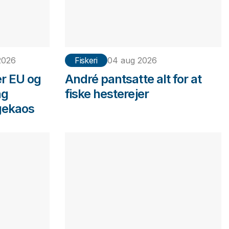
2026
Fiskeri
04 aug 2026
er EU og
André pantsatte alt for at
ng
fiske hesterejer
gekaos