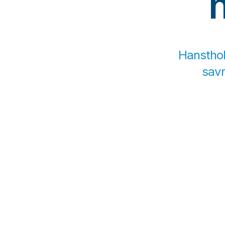
Hansthol
savn