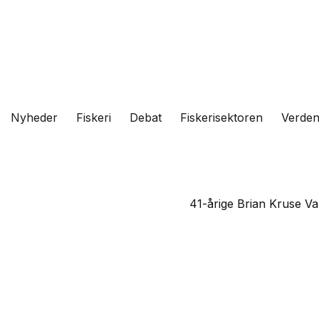
Fortsæt
til
indhold
Nyheder
Fiskeri
Debat
Fiskerisektoren
Verde
41-årige Brian Kruse Val