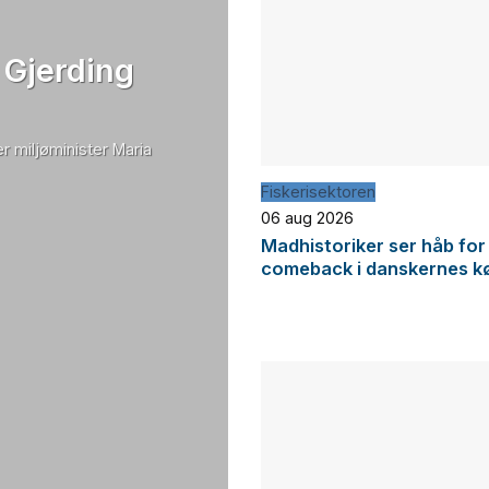
 Gjerding
r miljøminister Maria
Fiskerisektoren
06 aug 2026
Madhistoriker ser håb for
comeback i danskernes k