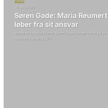
Politik
06 aug 2026
Søren Gade: Maria Reumert
løber fra sit ansvar
Venstres fiskeriordfører, Søren Gade, langer hårdt ud efte
Reumert Gjerding (SF)