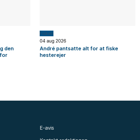
Fiskeri
04 aug 2026
og den
André pantsatte alt for at fiske
 for
hesterejer
E-avis