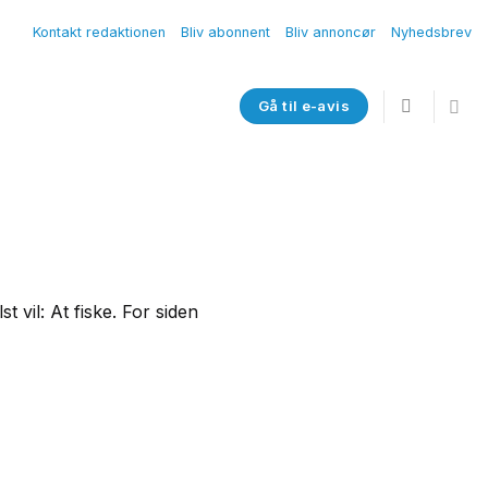
Kontakt redaktionen
Bliv abonnent
Bliv annoncør
Nyhedsbrev
Gå til e-avis
 vil: At fiske. For siden