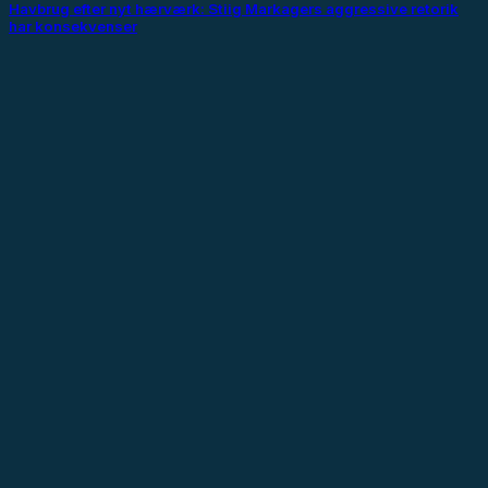
Havbrug efter nyt hærværk: Stiig Markagers aggressive retorik
har konsekvenser