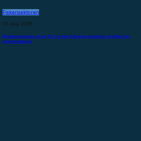
Fiskerisektoren
05 aug 2026
Miljøministeren giver EU og den tidligere regering skylden for
muslingekaos