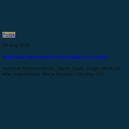
Politik
06 aug 2026
Søren Gade: Maria Reumert Gjerding løber fra sit ansvar
Venstres fiskeriordfører, Søren Gade, langer hårdt ud
efter miljøminister Maria Reumert Gjerding (SF)