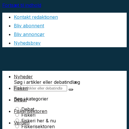
Fortsæt til indhold
Kontakt redaktionen
Bliv abonnent
Bliv annoncør
Nyhedsbrev
Nyheder
Søg i artikler eller debatindlæg
Fiskeri
Søg i kategorier
Debat
Debat
Fiskerisektoren
Fiskeri
Fiskeri her & nu
Verden
Fiskerisektoren