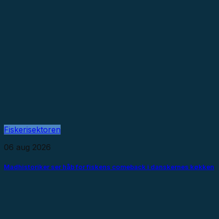
Fiskerisektoren
06 aug 2026
Madhistoriker ser håb for fiskens comeback i danskernes køkken