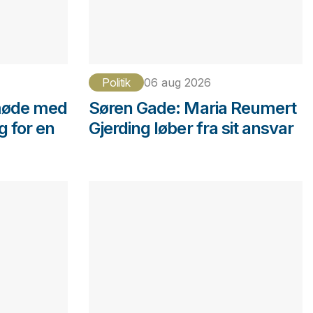
Politik
06 aug 2026
møde med
Søren Gade: Maria Reumert
g for en
Gjerding løber fra sit ansvar