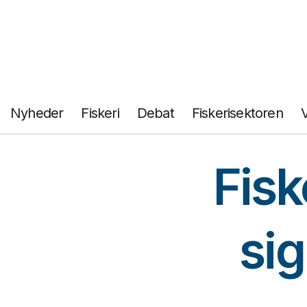
Fortsæt
til
indhold
Nyheder
Fiskeri
Debat
Fiskerisektoren
Fisk
si