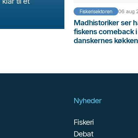
lar til et
Fiskerisektoren
06 aug 
Madhistoriker ser h
fiskens comeback i
danskernes køkken
Nyheder
Fiskeri
Debat