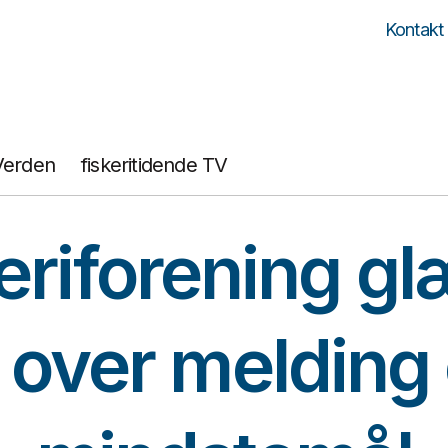
Kontakt
Verden
fiskeritidende TV
eriforening g
g over melding