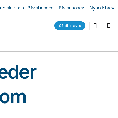
 redaktionen
Bliv abonnent
Bliv annoncør
Nyhedsbrev
Gå til e-avis
læder
 om