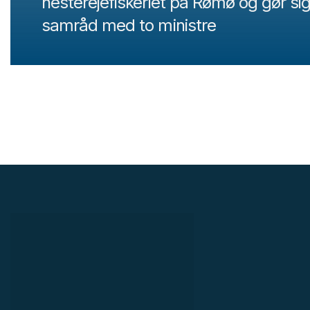
hesterejefiskeriet på Rømø og gør sig k
samråd med to ministre