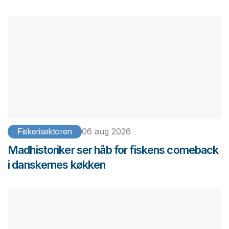
Fiskerisektoren
06 aug 2026
Madhistoriker ser håb for fiskens comeback
i danskernes køkken