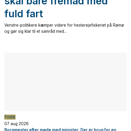
skal bare fremad med
fuld fart
Venstre-politikere kæmper videre for hesterejefiskeriet på Rømø
og gør sig klar til et samråd med...
Politik
07 aug 2026
Borgmester efter møde med minister: Der er brug for en