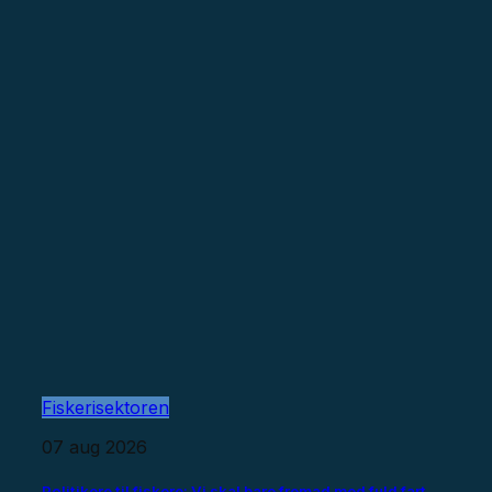
Fiskerisektoren
07 aug 2026
Politikere til fiskere: Vi skal bare fremad med fuld fart