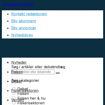
Fortsæt til indhold
Kontakt redaktionen
Bliv abonnent
Bliv annoncør
Nyhedsbrev
Nyheder
Søg i artikler eller debatindlæg
Fiskeri
Søg i kategorier
Debat
Debat
Fiskerisektoren
Fiskeri
Fiskeri her & nu
Verden
Fiskerisektoren