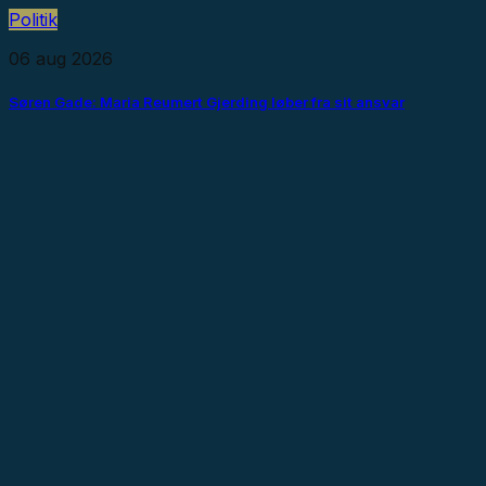
Politik
06 aug 2026
Søren Gade: Maria Reumert Gjerding løber fra sit ansvar