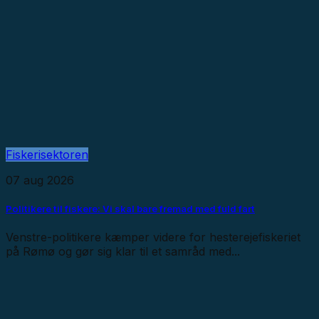
Fiskerisektoren
07 aug 2026
Politikere til fiskere: Vi skal bare fremad med fuld fart
Venstre-politikere kæmper videre for hesterejefiskeriet
på Rømø og gør sig klar til et samråd med...