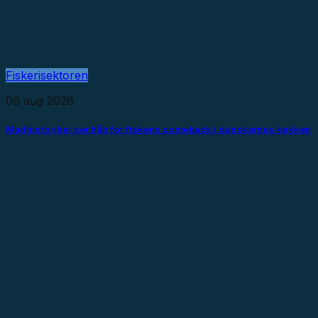
Fiskerisektoren
06 aug 2026
Madhistoriker ser håb for fiskens comeback i danskernes køkken