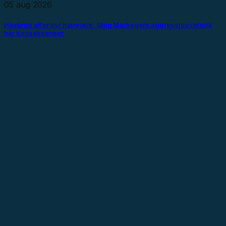
05 aug 2026
Havbrug efter nyt hærværk: Stiig Markagers aggressive retorik
har konsekvenser