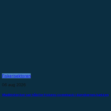
Fiskerisektoren
06 aug 2026
Madhistoriker ser håb for fiskens comeback i danskernes køkken