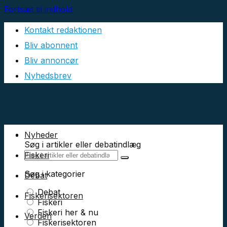
Fortsæt til indhold
Kontakt redaktionen
Bliv abonnent
Bliv annoncør
Nyhedsbrev
Nyheder
Søg i artikler eller debatindlæg
Fiskeri
Søg i kategorier
Debat
Debat
Fiskerisektoren
Fiskeri
Fiskeri her & nu
Verden
Fiskerisektoren