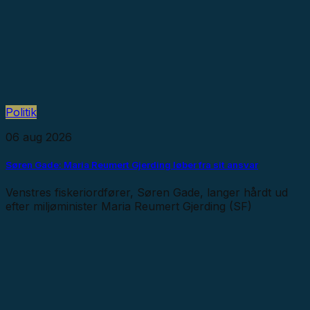
Politik
06 aug 2026
Søren Gade: Maria Reumert Gjerding løber fra sit ansvar
Venstres fiskeriordfører, Søren Gade, langer hårdt ud
efter miljøminister Maria Reumert Gjerding (SF)