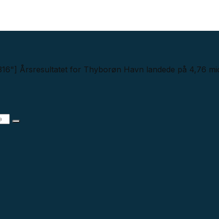
316"] Årsresultatet for Thyborøn Havn landede på 4,76 mio.