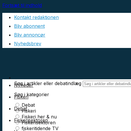
Fortsæt til indhold
Kontakt redaktionen
Bliv abonnent
Bliv annoncør
Nyhedsbrev
Søg i artikler eller debatindlæg
Nyheder
Søg i kategorier
Fiskeri
Debat
Debat
Fiskeri
Fiskeri her & nu
Fiskerisektoren
Fiskerisektoren
fiskeritidende TV