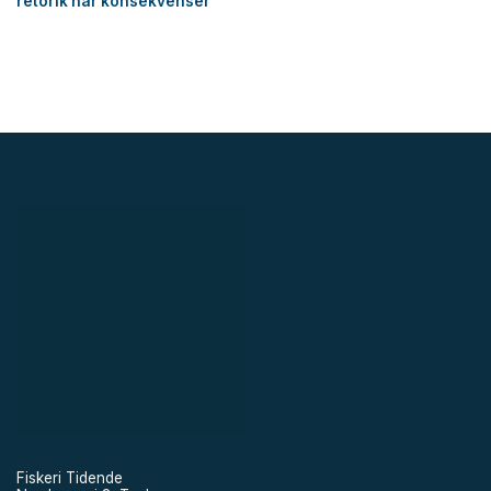
retorik har konsekvenser
Fiskeri Tidende