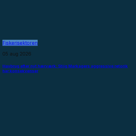
Fiskerisektoren
05 aug 2026
Havbrug efter nyt hærværk: Stiig Markagers aggressive retorik
har konsekvenser