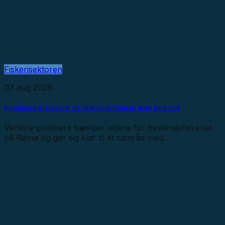
Fiskerisektoren
07 aug 2026
Politikere til fiskere: Vi skal bare fremad med fuld fart
Venstre-politikere kæmper videre for hesterejefiskeriet
på Rømø og gør sig klar til et samråd med...