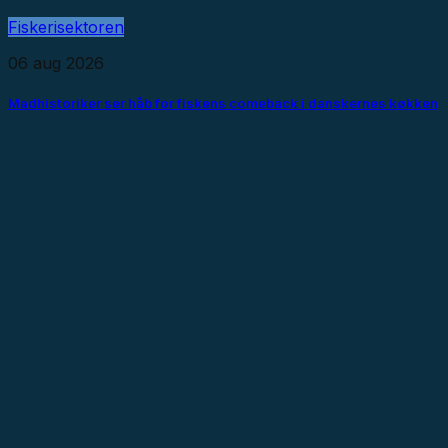
Fiskerisektoren
06 aug 2026
Madhistoriker ser håb for fiskens comeback i danskernes køkken