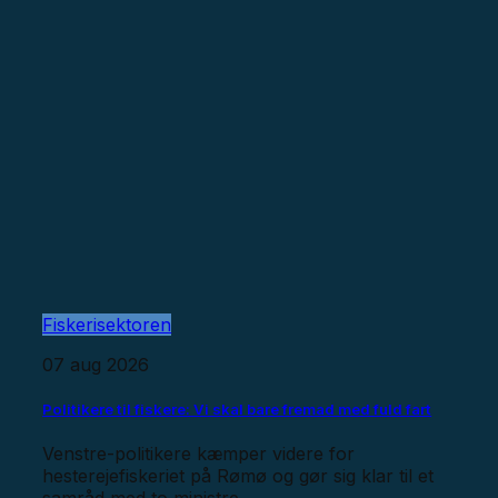
Fiskerisektoren
07 aug 2026
Politikere til fiskere: Vi skal bare fremad med fuld fart
Venstre-politikere kæmper videre for
hesterejefiskeriet på Rømø og gør sig klar til et