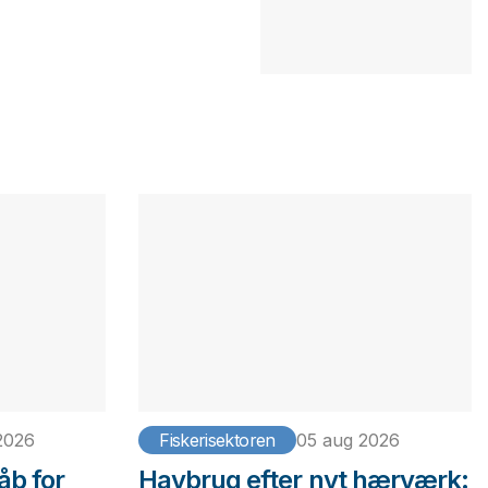
2026
Fiskerisektoren
05 aug 2026
åb for
Havbrug efter nyt hærværk: