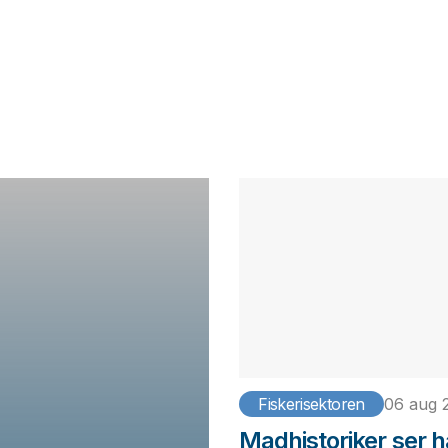
Fiskerisektoren
06 aug 
Madhistoriker ser h