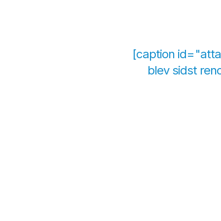
[caption id="att
blev sidst ren