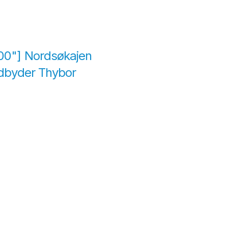
300"] Nordsøkajen
 udbyder Thybor