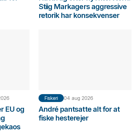
Stiig Markagers aggressive
retorik har konsekvenser
2026
Fiskeri
04 aug 2026
er EU og
André pantsatte alt for at
ng
fiske hesterejer
gekaos