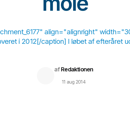
mole
achment_6177" align="alignright" width="
overet i 2012[/caption] I løbet af efteråret
af
Redaktionen
11 aug 2014