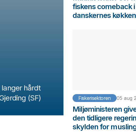
fiskens comeback i
danskernes køkken
 langer hårdt
Gjerding (SF)
Fiskerisektoren
05 aug 
Miljøministeren giv
den tidligere regeri
skylden for muslin