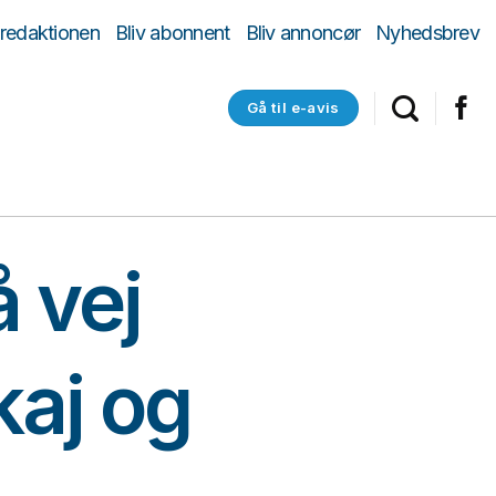
 redaktionen
Bliv abonnent
Bliv annoncør
Nyhedsbrev
Gå til e-avis
 vej
kaj og