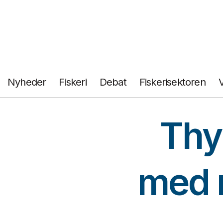
Fortsæt
til
indhold
Nyheder
Fiskeri
Debat
Fiskerisektoren
Thy
med r