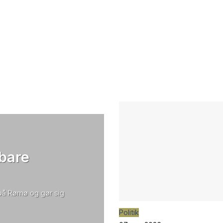
 bare
 på Rømø og gør sig
Politik