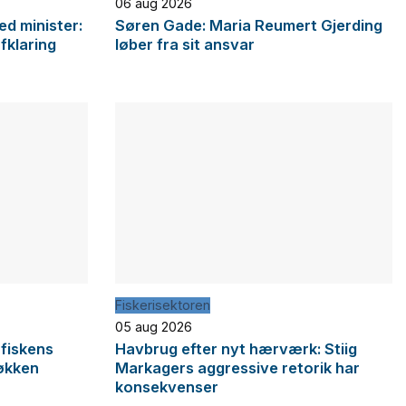
06 aug 2026
d minister:
Søren Gade: Maria Reumert Gjerding
afklaring
løber fra sit ansvar
Fiskerisektoren
05 aug 2026
 fiskens
Havbrug efter nyt hærværk: Stiig
økken
Markagers aggressive retorik har
konsekvenser