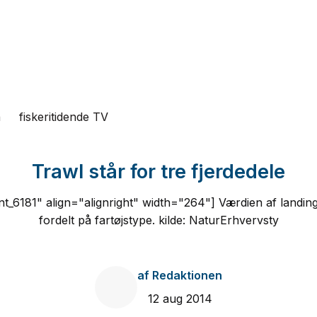
n
fiskeritidende TV
Trawl står for tre fjerdedele
t_6181" align="alignright" width="264"] Værdien af landing
fordelt på fartøjstype. kilde: NaturErhvervsty
af
Redaktionen
12 aug 2014