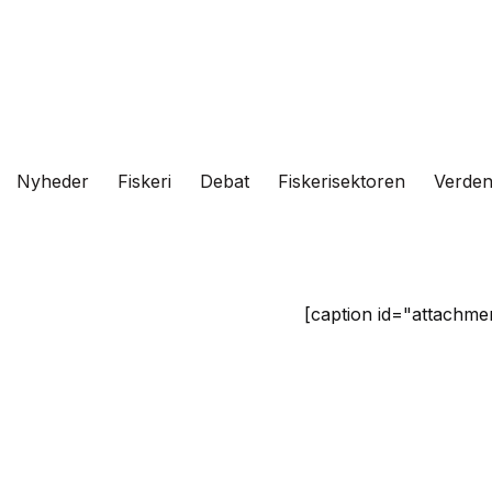
Fortsæt
til
indhold
Nyheder
Fiskeri
Debat
Fiskerisektoren
Verde
[caption id="attachmen