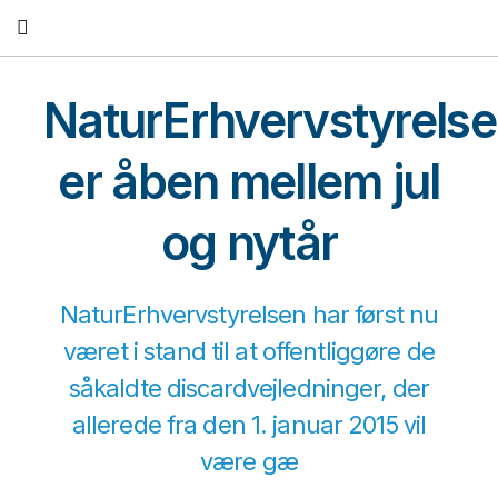
Fortsæt
til
indhold
NaturErhvervstyrels
er åben mellem jul
og nytår
NaturErhvervstyrelsen har først nu
været i stand til at offentliggøre de
såkaldte discardvejledninger, der
allerede fra den 1. januar 2015 vil
være gæ