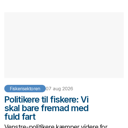
Fiskerisektoren
07 aug 2026
Politikere til fiskere: Vi
skal bare fremad med
fuld fart
Venstre-politikere kæmper videre for