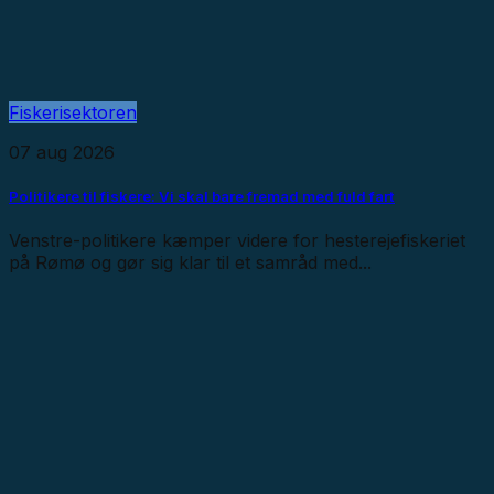
Fiskerisektoren
07 aug 2026
Politikere til fiskere: Vi skal bare fremad med fuld fart
Venstre-politikere kæmper videre for hesterejefiskeriet
på Rømø og gør sig klar til et samråd med...