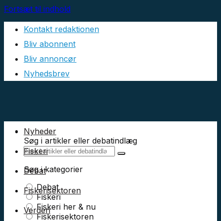
Fortsæt til indhold
Kontakt redaktionen
Bliv abonnent
Bliv annoncør
Nyhedsbrev
Nyheder
Søg i artikler eller debatindlæg
Fiskeri
Søg i kategorier
Debat
Debat
Fiskerisektoren
Fiskeri
Fiskeri her & nu
Verden
Fiskerisektoren