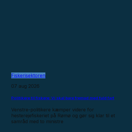
Fiskerisektoren
07 aug 2026
Politikere til fiskere: Vi skal bare fremad med fuld fart
Venstre-politikere kæmper videre for
hesterejefiskeriet på Rømø og gør sig klar til et
samråd med to ministre