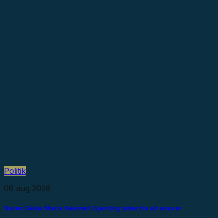
Politik
06 aug 2026
Søren Gade: Maria Reumert Gjerding løber fra sit ansvar