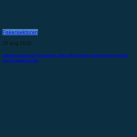
Fiskerisektoren
05 aug 2026
Havbrug efter nyt hærværk: Stiig Markagers aggressive retorik
har konsekvenser