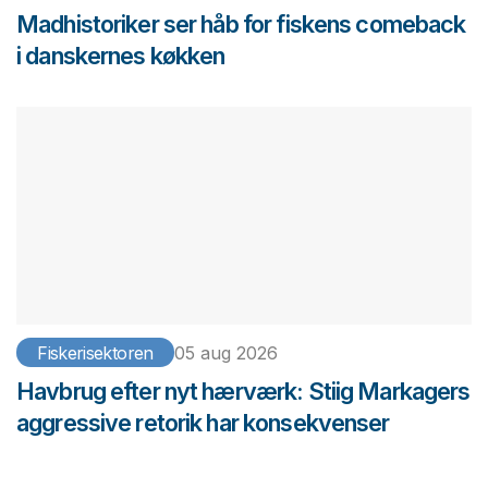
Madhistoriker ser håb for fiskens comeback
i danskernes køkken
Fiskerisektoren
05 aug 2026
Havbrug efter nyt hærværk: Stiig Markagers
aggressive retorik har konsekvenser