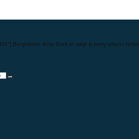
n
02"] Borgmester Arne Boelt er valgt til bestyrelsen i Hirt