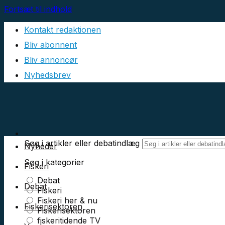
Fortsæt til indhold
Kontakt redaktionen
Bliv abonnent
Bliv annoncør
Nyhedsbrev
Søg i artikler eller debatindlæg
Nyheder
Søg i kategorier
Fiskeri
Debat
Debat
Fiskeri
Fiskeri her & nu
Fiskerisektoren
Fiskerisektoren
fiskeritidende TV