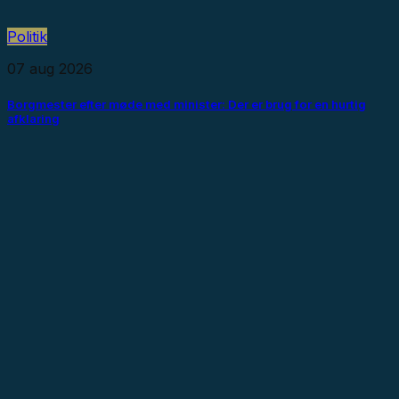
Politik
07 aug 2026
Borgmester efter møde med minister: Der er brug for en hurtig
afklaring