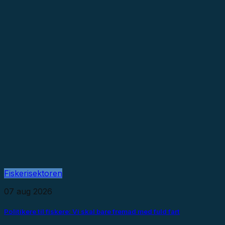
Fiskerisektoren
07 aug 2026
Politikere til fiskere: Vi skal bare fremad med fuld fart