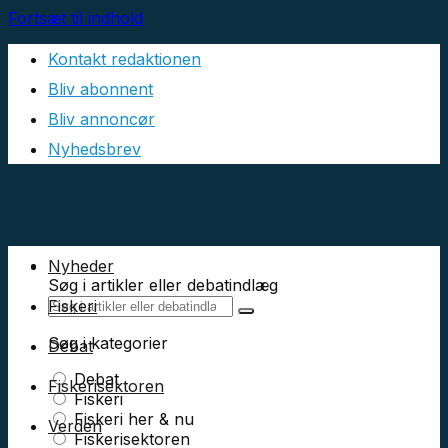
Fortsæt til indhold
Kontakt redaktionen
Bliv abonnent
Bliv annoncør
Nyhedsbrev
Nyheder
Søg i artikler eller debatindlæg
Fiskeri
Søg i kategorier
Debat
Debat
Fiskerisektoren
Fiskeri
Fiskeri her & nu
Verden
Fiskerisektoren