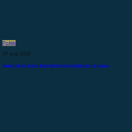
Politik
06 aug 2026
Søren Gade: Maria Reumert Gjerding løber fra sit ansvar