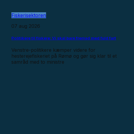
Fiskerisektoren
07 aug 2026
Politikere til fiskere: Vi skal bare fremad med fuld fart
Venstre-politikere kæmper videre for
hesterejefiskeriet på Rømø og gør sig klar til et
samråd med to ministre