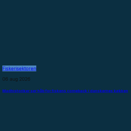
Fiskerisektoren
06 aug 2026
Madhistoriker ser håb for fiskens comeback i danskernes køkken