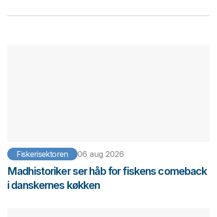
Fiskerisektoren
06 aug 2026
Madhistoriker ser håb for fiskens comeback
i danskernes køkken