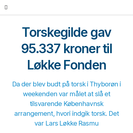
Fortsæt
til
indhold
Torskegilde gav
95.337 kroner til
Løkke Fonden
Da der blev budt på torsk i Thyborøn i
weekenden var målet at slå et
tilsvarende Københavnsk
arrangement, hvori indgik torsk. Det
var Lars Løkke Rasmu