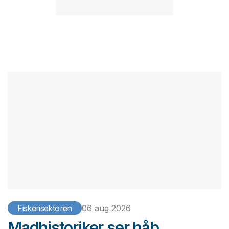
Fiskerisektoren
06 aug 2026
Madhistoriker ser håb