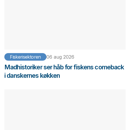
Fiskerisektoren
06 aug 2026
Madhistoriker ser håb for fiskens comeback
i danskernes køkken