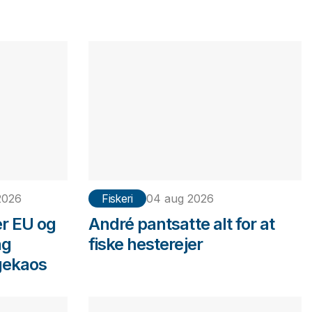
2026
Fiskeri
04 aug 2026
er EU og
André pantsatte alt for at
ng
fiske hesterejer
gekaos