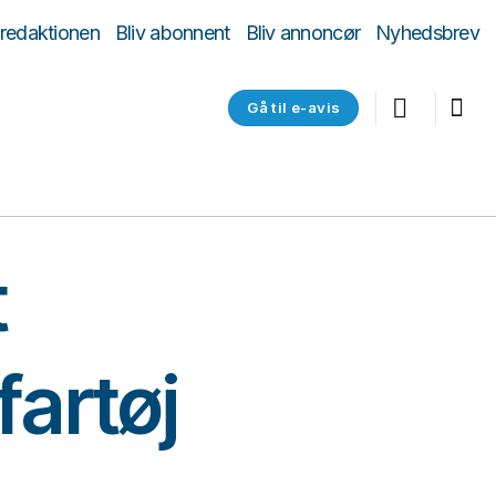
 redaktionen
Bliv abonnent
Bliv annoncør
Nyhedsbrev
Gå til e-avis
t
fartøj