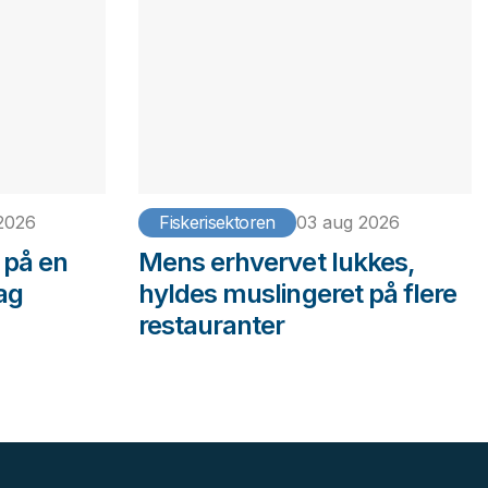
2026
Fiskerisektoren
03 aug 2026
 på en
Mens erhvervet lukkes,
ag
hyldes muslingeret på flere
restauranter