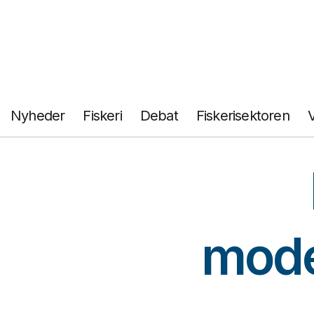
Fortsæt
til
indhold
Nyheder
Fiskeri
Debat
Fiskerisektoren
moder