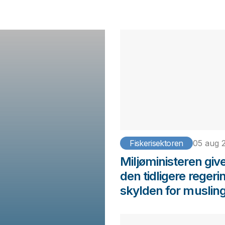
Fiskerisektoren
05 aug 
Miljøministeren giv
den tidligere regeri
skylden for muslin