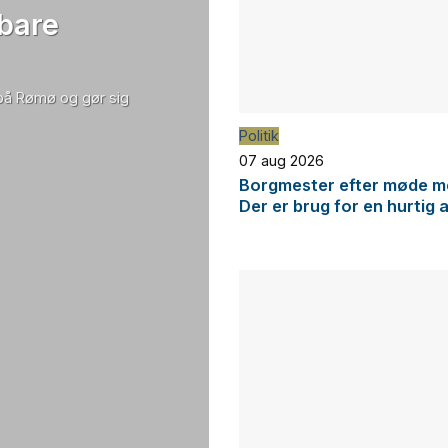
 bare
 på Rømø og gør sig
Politik
07 aug 2026
Borgmester efter møde me
Der er brug for en hurtig 