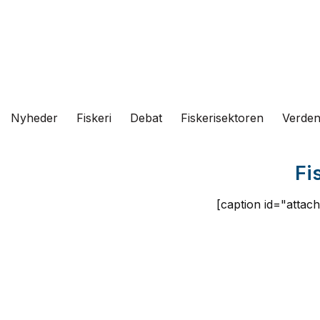
Fortsæt
til
indhold
Nyheder
Fiskeri
Debat
Fiskerisektoren
Verde
Fi
[caption id="attac