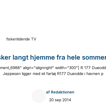
n
fiskeritidende TV
sker langt hjemme fra hele somme
hment_6988" align="alignright" width="300"] R 177 Dueod
Jeppesen ligger med sit fartøj R177 Dueodde i havnen p
af
Redaktionen
20 sep 2014