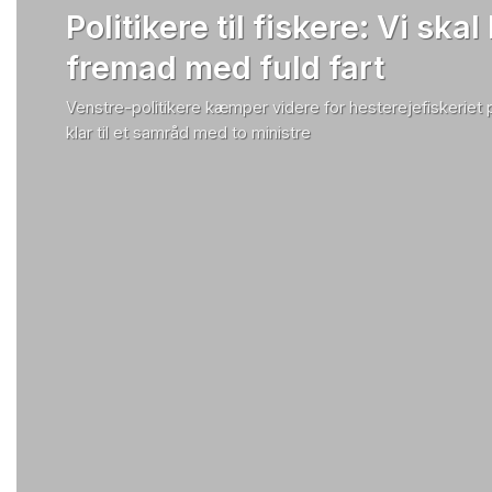
Politikere til fiskere: Vi skal
fremad med fuld fart
Venstre-politikere kæmper videre for hesterejefiskeriet
klar til et samråd med to ministre