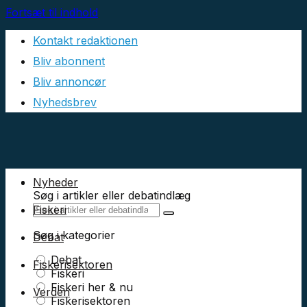
Fortsæt til indhold
Kontakt redaktionen
Bliv abonnent
Bliv annoncør
Nyhedsbrev
Nyheder
Søg i artikler eller debatindlæg
Fiskeri
Søg i kategorier
Debat
Debat
Fiskerisektoren
Fiskeri
Fiskeri her & nu
Verden
Fiskerisektoren