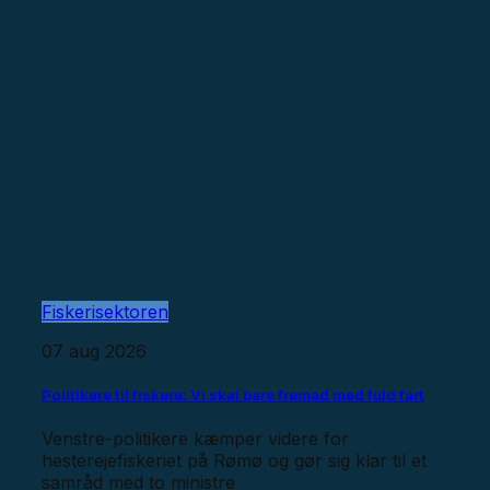
Fiskerisektoren
07 aug 2026
Politikere til fiskere: Vi skal bare fremad med fuld fart
Venstre-politikere kæmper videre for
hesterejefiskeriet på Rømø og gør sig klar til et
samråd med to ministre