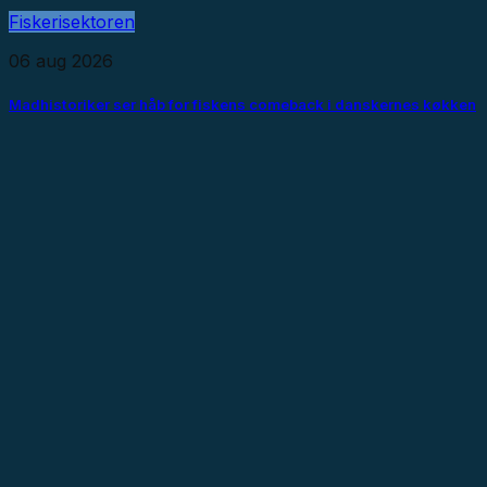
Fiskerisektoren
06 aug 2026
Madhistoriker ser håb for fiskens comeback i danskernes køkken