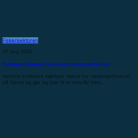
Fiskerisektoren
07 aug 2026
Politikere til fiskere: Vi skal bare fremad med fuld fart
Venstre-politikere kæmper videre for hesterejefiskeriet
på Rømø og gør sig klar til et samråd med...