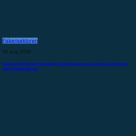
Fiskerisektoren
05 aug 2026
Havbrug efter nyt hærværk: Stiig Markagers aggressive retorik
har konsekvenser