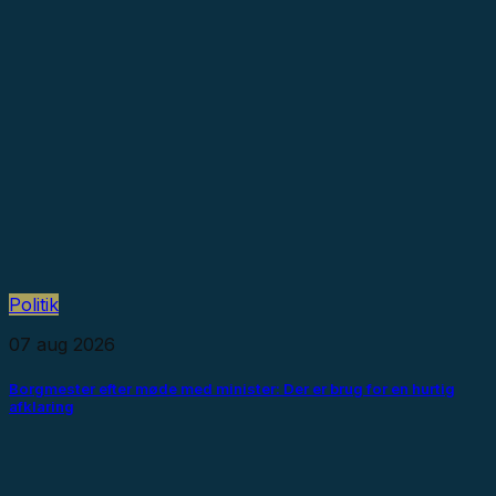
Politik
07 aug 2026
Borgmester efter møde med minister: Der er brug for en hurtig
afklaring