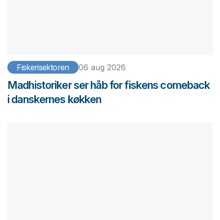
Fiskerisektoren
06 aug 2026
Madhistoriker ser håb for fiskens comeback
i danskernes køkken