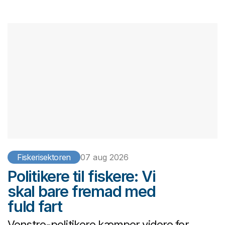
Fiskerisektoren
07 aug 2026
Politikere til fiskere: Vi
skal bare fremad med
fuld fart
Venstre-politikere kæmper videre for