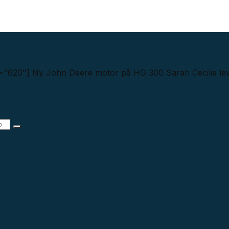
="620"] Ny John Deere motor på HG 300 Sarah Cecilie lever