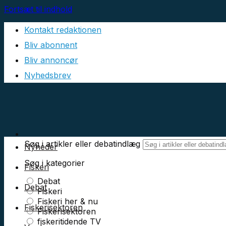
Fortsæt til indhold
Kontakt redaktionen
Bliv abonnent
Bliv annoncør
Nyhedsbrev
Søg i artikler eller debatindlæg
Nyheder
Søg i kategorier
Fiskeri
Debat
Debat
Fiskeri
Fiskeri her & nu
Fiskerisektoren
Fiskerisektoren
fiskeritidende TV