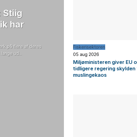
 Stiig
ik har
rk på flere af deres
Fiskerisektoren
lange ud...
05 aug 2026
Miljøministeren giver EU 
tidligere regering skylden
muslingekaos