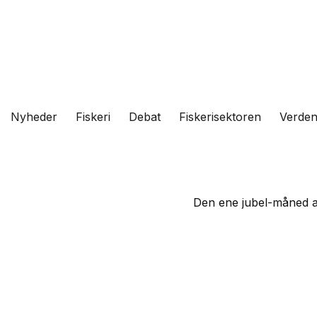
Fortsæt
til
indhold
Nyheder
Fiskeri
Debat
Fiskerisektoren
Verde
Den ene jubel-måned af