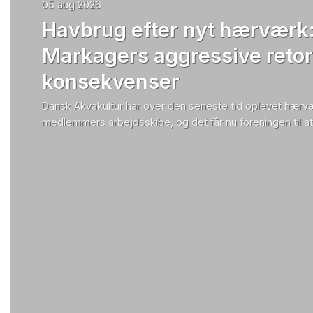
05 aug 2026
Havbrug efter nyt hærværk:
Markagers aggressive retor
konsekvenser
Dansk Akvakultur har over den seneste tid oplevet hærvæ
medlemmers arbejdsskibe, og det får nu foreningen til at 