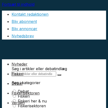
Fortsæt til indhold
Kontakt redaktionen
Bliv abonnent
Bliv annoncør
Nyhedsbrev
Nyheder
Søg i artikler eller debatindlæg
Fiskeri
Søg i kategorier
Debat
Debat
Fiskerisektoren
Fiskeri
Fiskeri her & nu
Verden
Fiskerisektoren