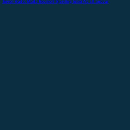
Søren Gade: Maria Reumert Gjerding løber fra sit ansvar