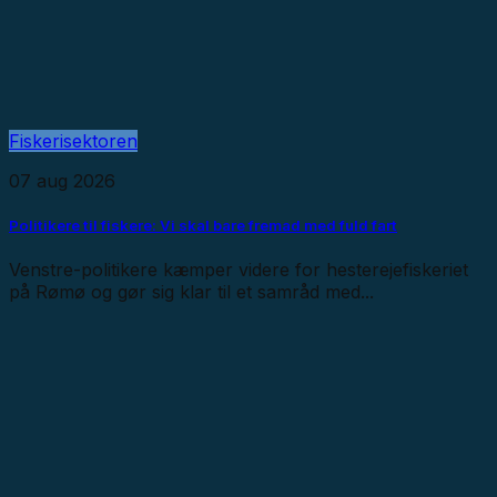
Fiskerisektoren
07 aug 2026
Politikere til fiskere: Vi skal bare fremad med fuld fart
Venstre-politikere kæmper videre for hesterejefiskeriet
på Rømø og gør sig klar til et samråd med...