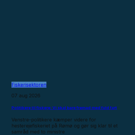
Fiskerisektoren
07 aug 2026
Politikere til fiskere: Vi skal bare fremad med fuld fart
Venstre-politikere kæmper videre for
hesterejefiskeriet på Rømø og gør sig klar til et
samråd med to ministre