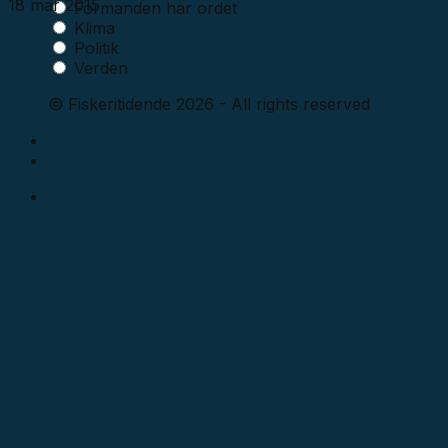
18 mar 2015
Formanden har ordet
Klima
Politik
Verden
© Fiskeritidende 2026 - All rights reserved