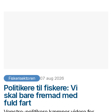
Fiskerisektoren
07 aug 2026
Politikere til fiskere: Vi
skal bare fremad med
fuld fart
Venstre-politikere kæmper videre for