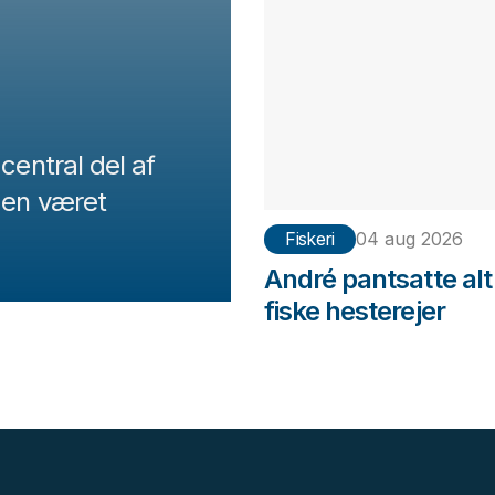
central del af
 den været
Fiskeri
04 aug 2026
André pantsatte alt 
fiske hesterejer