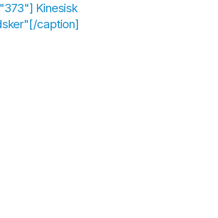
"373"] Kinesisk
sker"[/caption]