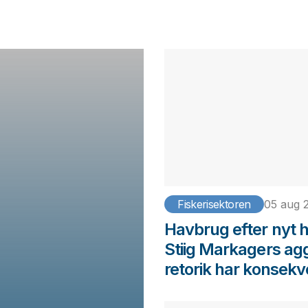
Fiskerisektoren
05 aug 
Havbrug efter nyt
Stiig Markagers ag
retorik har konsek