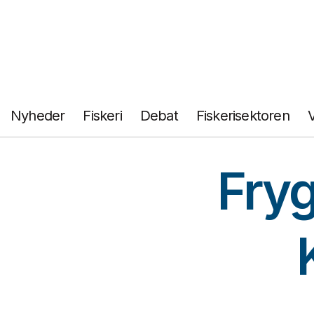
Fortsæt
til
indhold
Nyheder
Fiskeri
Debat
Fiskerisektoren
Fryg