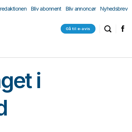
 redaktionen
Bliv abonnent
Bliv annoncør
Nyhedsbrev
Gå til e-avis
get i
d