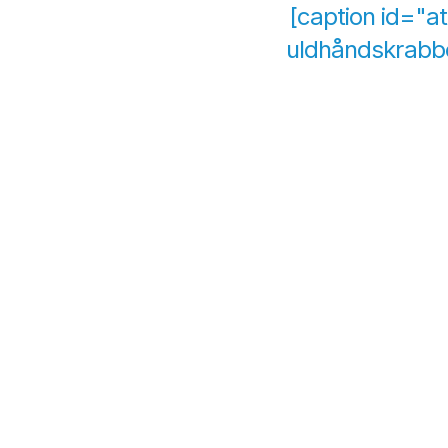
[caption id="a
uldhåndskrabbe