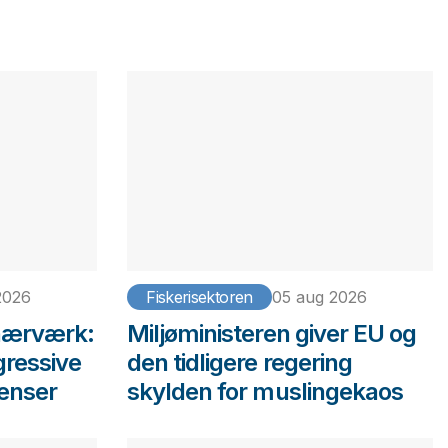
2026
Fiskerisektoren
05 aug 2026
 hærværk:
Miljøministeren giver EU og
gressive
den tidligere regering
venser
skylden for muslingekaos