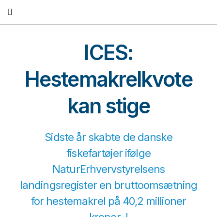
Fortsæt
til
indhold
ICES:
Hestemakrelkvote
kan stige
Sidste år skabte de danske
fiskefartøjer ifølge
NaturErhvervstyrelsens
landingsregister en bruttoomsætning
for hestemakrel på 40,2 millioner