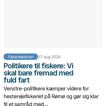
Fiskerisektoren
07 aug 2026
Politikere til fiskere: Vi
skal bare fremad med
fuld fart
Venstre-politikere kæmper videre for
hesterejefiskeriet på Rømø og gør sig klar
til et samråd med...