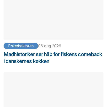
Fiskerisektoren
06 aug 2026
Madhistoriker ser håb for fiskens comeback
i danskernes køkken