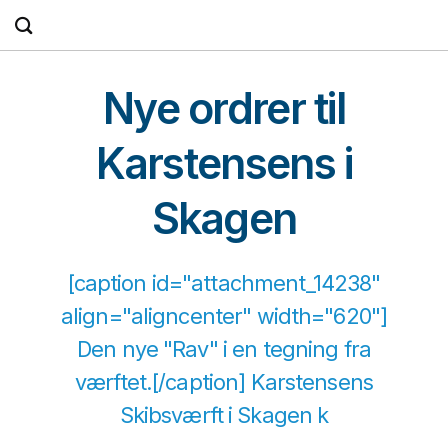
Fortsæt
til
indhold
Nye ordrer til
Karstensens i
Skagen
[caption id="attachment_14238"
align="aligncenter" width="620"]
Den nye "Rav" i en tegning fra
værftet.[/caption] Karstensens
Skibsværft i Skagen k