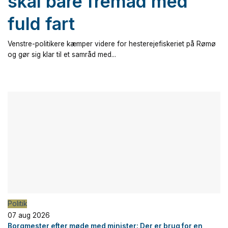
skal bare fremad med
fuld fart
Venstre-politikere kæmper videre for hesterejefiskeriet på Rømø
og gør sig klar til et samråd med...
Politik
07 aug 2026
Borgmester efter møde med minister: Der er brug for en