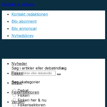
Fortsæt til indhold
Kontakt redaktionen
Bliv abonnent
Bliv annoncør
Nyhedsbrev
Nyheder
Søg i artikler eller debatindlæg
Fiskeri
Søg i kategorier
Debat
Debat
Fiskerisektoren
Fiskeri
Fiskeri her & nu
Verden
Fiskerisektoren