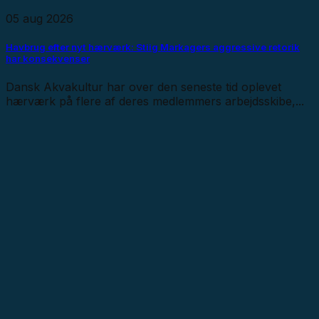
05 aug 2026
Havbrug efter nyt hærværk: Stiig Markagers aggressive retorik
har konsekvenser
Dansk Akvakultur har over den seneste tid oplevet
hærværk på flere af deres medlemmers arbejdsskibe,...