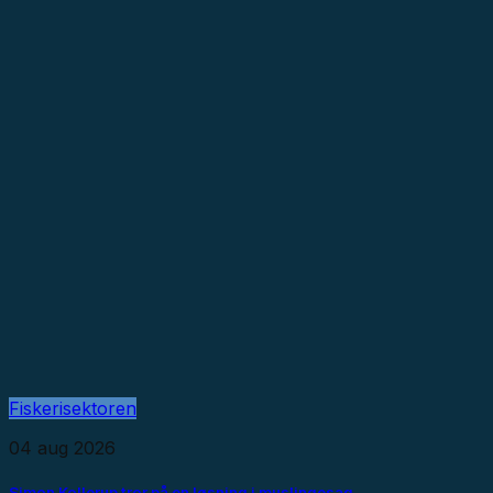
Fiskerisektoren
04 aug 2026
Simon Kollerup tror på en løsning i muslingesag