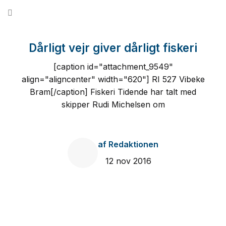
Fortsæt
til
indhold
Dårligt vejr giver dårligt fiskeri
[caption id="attachment_9549"
align="aligncenter" width="620"] RI 527 Vibeke
Bram[/caption] Fiskeri Tidende har talt med
skipper Rudi Michelsen om
af
Redaktionen
12 nov 2016