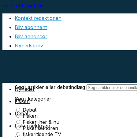
Fortsæt til indhold
Kontakt redaktionen
Bliv abonnent
Bliv annoncør
Nyhedsbrev
Søg i artikler eller debatindlæg
Nyheder
Søg i kategorier
Fiskeri
Debat
Debat
Fiskeri
Fiskeri her & nu
Fiskerisektoren
Fiskerisektoren
fiskeritidende TV