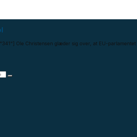
ol
341"] Ole Christensen glæder sig over, at EU-parlamentet vi