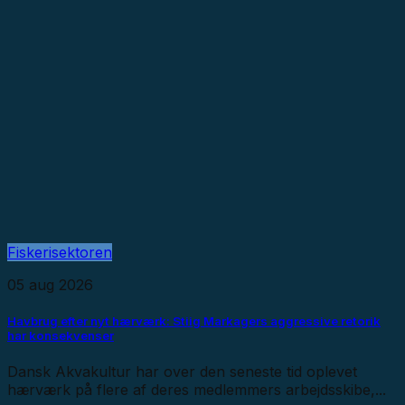
Fiskerisektoren
05 aug 2026
Havbrug efter nyt hærværk: Stiig Markagers aggressive retorik
har konsekvenser
Dansk Akvakultur har over den seneste tid oplevet
hærværk på flere af deres medlemmers arbejdsskibe,...