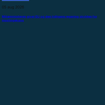
05 aug 2026
Miljøministeren giver EU og den tidligere regering skylden for
muslingekaos