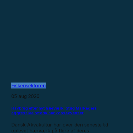
Fiskerisektoren
05 aug 2026
Havbrug efter nyt hærværk: Stiig Markagers
aggressive retorik har konsekvenser
Dansk Akvakultur har over den seneste tid
oplevet hærværk på flere af deres