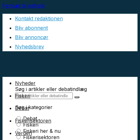
Fortsæt til indhold
Kontakt redaktionen
Bliv abonnent
Bliv annoncør
Nyhedsbrev
Nyheder
Søg i artikler eller debatindlæg
Fiskeri
Søg i kategorier
Debat
Debat
Fiskerisektoren
Fiskeri
Fiskeri her & nu
Verden
Fiskerisektoren