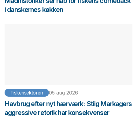
Madhistoriker ser håb for fiskens comeback
i danskernes køkken
Fiskerisektoren
05 aug 2026
Havbrug efter nyt hærværk: Stiig Markagers
aggressive retorik har konsekvenser